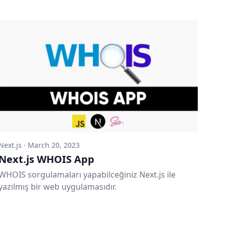
Next.js
·
March 20, 2023
Next.js WHOIS App
WHOIS sorgulamaları yapabilceğiniz Next.js ile
yazılmış bir web uygulamasıdır.