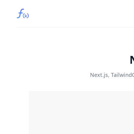
Fırat Kaya
Next.js, TailwindC