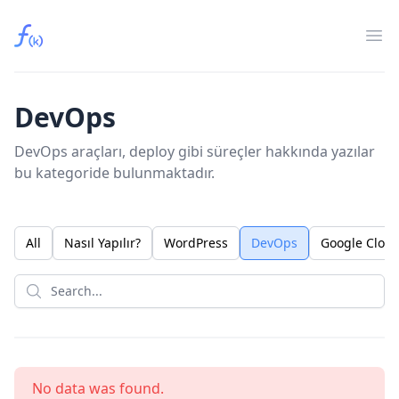
Fırat Kaya
Op
DevOps
DevOps araçları, deploy gibi süreçler hakkında yazılar
bu kategoride bulunmaktadır.
All
Nasıl Yapılır?
WordPress
DevOps
Google Clou
No data was found.